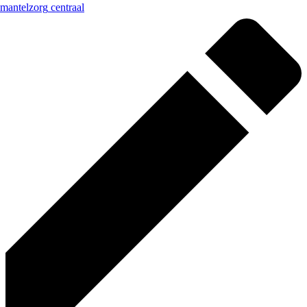
mantelzorg
centraal