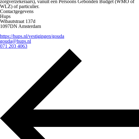
zorgverzekeraars), vanuit een Persoons Gebonden Budget (WMO of
WLZ) of particulier.
Contactgegevens
Hups
Wibautstraat 137d
1097DN Amsterdam
https://hups.nl/vestigingen/gouda
gouda@hups.nl
071 203 4063