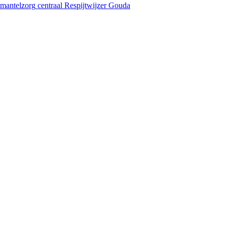
mantelzorg
centraal
Respijtwijzer Gouda