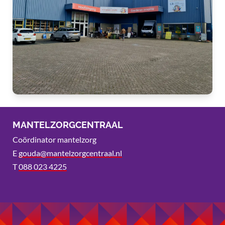
MANTELZORGCENTRAAL
Coördinator mantelzorg
E
gouda@mantelzorgcentraal.nl
T
088 023 4225