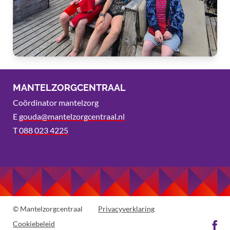
MANTELZORGCENTRAAL
Coördinator mantelzorg
E
gouda@mantelzorgcentraal.nl
T
088 023 4225
© Mantelzorgcentraal
Privacyverklaring
Cookiebeleid