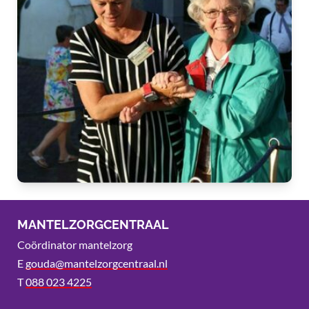
MANTELZORGCENTRAAL
Coördinator mantelzorg
E
gouda@mantelzorgcentraal.nl
T
088 023 4225